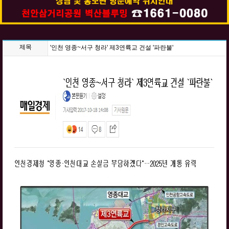
제목
'인천 영종~서구 청라' 제3연륙교 건설 '파란불'