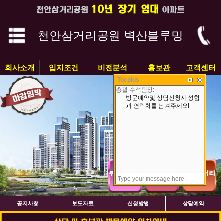
천안삼거리공원 벽산블루밍
회사소개
입지조건
비전분석
홍보관
고객센터
Tocplus
공지사항
보도자료
신청방법
상담예약