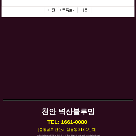
천안 벽산블루밍
TEL: 1661-0080
|충청남도 천안시 삼룡동 218-1번지|
* 모든 컨텐츠는 저작권보호법에 의거 무단 복사 및 재배포시 법적제제가됩니다