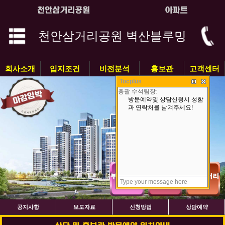
천안삼거리공원 벽산블루밍
회사소개
입지조건
비전분석
홍보관
고객센터
Tocplus
공지사항
보도자료
신청방법
상담예약