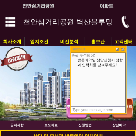
천안삼거리공원 벽산블루밍
회사소개
입지조건
비전분석
홍보관
고객센터
Tocplus
공지사항
보도자료
신청방법
상담예약