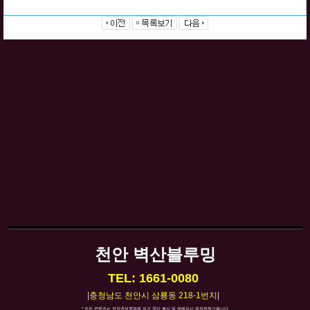
천안 벽산블루밍
TEL: 1661-0080
|충청남도 천안시 삼룡동 218-1번지|
* 모든 컨텐츠는 저작권보호법에 의거 무단 복사 및 재배포시 법적제제가됩니다