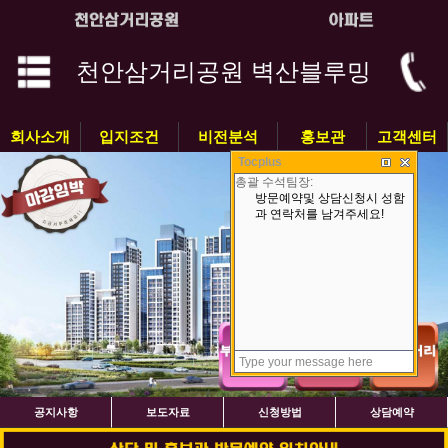
천안삼거리공원 벽산블루밍
회사소개
입지조건
비전분석
홍보관
고객센터
Tocplus
공지사항
보도자료
신청방법
상담예약